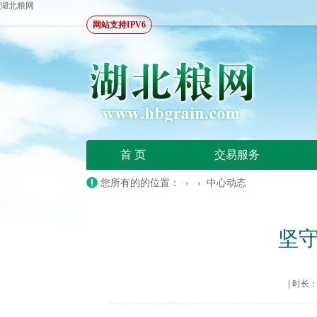
湖北粮网
网站支持IPV6
首 页
交易服务
您所有的的位置： › ›
中心动态
坚
|
时长：20