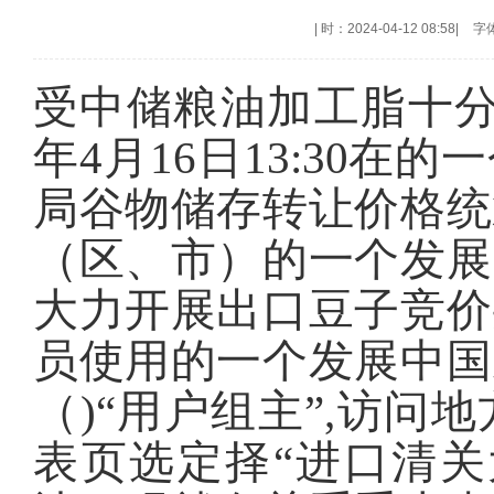
|
时：2024-04-12 08:58
|
字
受中储粮油加工脂十分
年
4
月
16
日13:30
在的一
局谷物储存转让价格统
（区、市）的一个发展
大力开展出口豆子竞价
员使用的一个发展中国
（)“用户组主”,访
表页选定择“进口清关